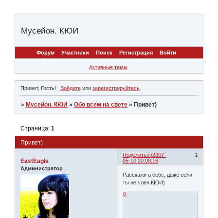
Мусейон. КЮИ
Форум
Участники
Поиск
Регистрация
Войти
Активные темы
Привет, Гость!
Войдите
или
зарегистрируйтесь
.
»
Мусейон. КЮИ
»
Обо всем на свете
»
Привет)
Страница:
1
Привет)
Поделиться
2007-
1
EastEagle
05-10 20:08:16
Администратор
Расскажи о себе, даже если
ты не член КЮИ)
0