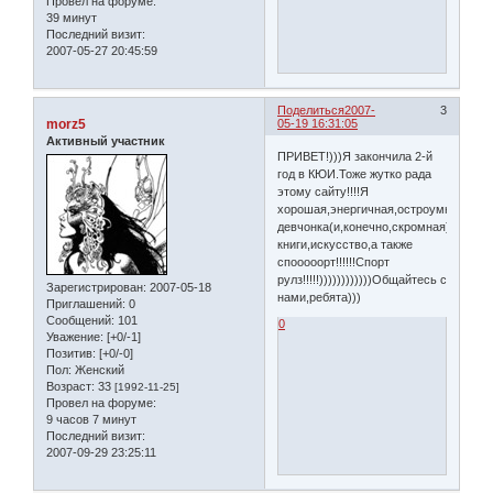
Провел на форуме:
39 минут
Последний визит:
2007-05-27 20:45:59
Поделиться
2007-
3
morz5
05-19 16:31:05
Активный участник
ПРИВЕТ!)))Я закончила 2-й
год в КЮИ.Тоже жутко рада
этому сайту!!!!Я
хорошая,энергичная,остроумная
девчонка(и,конечно,скромная)=))Люб
книги,искусство,а также
спооооорт!!!!!!Спорт
рулз!!!!!))))))))))))Общайтесь с
Зарегистрирован
: 2007-05-18
нами,ребята)))
Приглашений:
0
Сообщений:
101
0
Уважение:
[+0/-1]
Позитив:
[+0/-0]
Пол:
Женский
Возраст:
33
[1992-11-25]
Провел на форуме:
9 часов 7 минут
Последний визит:
2007-09-29 23:25:11