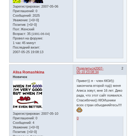
Зарегистрирован
: 2007-05-06
Приглашений:
0
Сообщений:
2025
Уважение:
[+0/-0]
Позитив:
[+0/-0]
Пол:
Женский
Возраст:
35
[1991-06-04]
Провел на форуме:
1 час 45 минут
Последний визит:
2007-05-25 19:08:13
Поделиться
2007-
2
Alisa Romashkina
05-10 23:08:34
Новичок
Привет)) я - член КЮИ))
закончила второй год)) меня
Алиса зовут, мне 16 лет. Дико
рада, что этот сайт появился.
Спасибочки)) КЮИшники
всех стран объединяйтесь!!!!
Зарегистрирован
: 2007-05-10
Приглашений:
0
0
Сообщений:
4
Уважение:
[+0/-0]
Позитив:
[+0/-0]