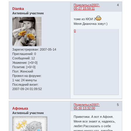
Поделиться
2007-
4
Dianka
05-27 15:59:11
Активный участник
тоже из КЮИ 2
Меня Дианочка зовут:)
0
Зарегистрирован
: 2007-05-14
Приглашений:
0
Сообщений:
12
Уважение:
[+0/-0]
Позитив:
[+0/-0]
Пол:
Женский
Провел на форуме:
1 час 24 минуты
Последний визит:
2007-09-24 01:09:52
Поделиться
2007-
5
Афонька
05-30 13:32:00
Активный участник
Приветики. А вот я Афоня.
Меня все знают и, надеюсь,
любят.Рассказать о себе
можно много что, давайте