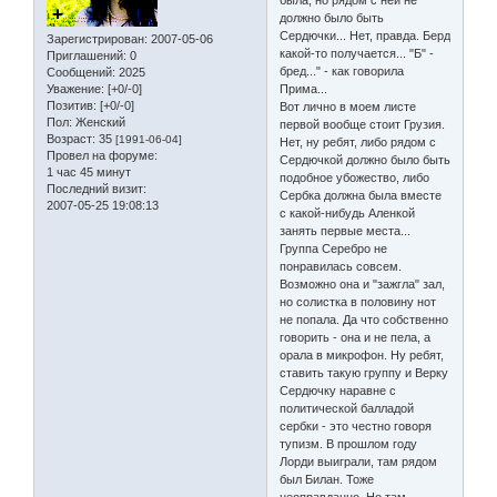
была, но рядом с ней не
должно было быть
Сердючки... Нет, правда. Берд
Зарегистрирован
: 2007-05-06
какой-то получается... "Б" -
Приглашений:
0
бред..." - как говорила
Сообщений:
2025
Уважение:
[+0/-0]
Прима...
Позитив:
[+0/-0]
Вот лично в моем листе
Пол:
Женский
первой вообще стоит Грузия.
Возраст:
35
[1991-06-04]
Нет, ну ребят, либо рядом с
Провел на форуме:
Сердючкой должно было быть
1 час 45 минут
подобное убожество, либо
Последний визит:
Сербка должна была вместе
2007-05-25 19:08:13
с какой-нибудь Аленкой
занять первые места...
Группа Серебро не
понравилась совсем.
Возможно она и "зажгла" зал,
но солистка в половину нот
не попала. Да что собственно
говорить - она и не пела, а
орала в микрофон. Ну ребят,
ставить такую группу и Верку
Сердючку наравне с
политической балладой
сербки - это честно говоря
тупизм. В прошлом году
Лорди выиграли, там рядом
был Билан. Тоже