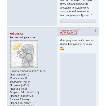
что тут говорить - все друг
другу пихали баллы "по-
соседски" и обделяли из
политической ненависти...
Кипр например и Турция..."
0
Поделиться
2007-
2
Афонька
05-28 20:03:49
Активный участник
Мда, результаты абсолютно
убили. Колдун был лучшим.
0
Зарегистрирован
: 2007-05-28
Приглашений:
0
Сообщений:
86
Уважение:
[+0/-0]
Позитив:
[+0/-1]
Пол:
Женский
Возраст:
34
[1992-05-26]
Провел на форуме:
8 часов 13 минут
Последний визит: