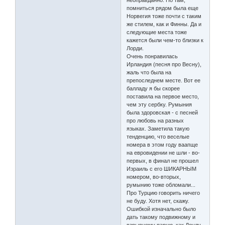
неоправданно. Но там,
помниться рядом была еще
Норвегия тоже почти с таким
же стилем, как и Финны. Да и
следующие места тоже
кажется были чем-то близки к
Лорди.
Очень понравилась
Ирландия (песня про Весну),
жаль что была на
препоследнем месте. Вот ее
балладу я бы скорее
поставила на первое место,
чем эту сербку. Румыния
была здоровская - с песней
про любовь на разных
языках. Заметила такую
тенденцию, что веселые
номера в этом году ваапще
на евровидении не шли - во-
первых, в финал не прошел
Израиль с его ШИКАРНЫМ
номером, во-вторых,
румынию тоже обломали...
Про Турцию говорить ничего
не буду. Хотя нет, скажу.
Ошибкой изначально было
дать такому подвижному и