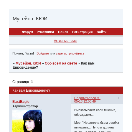
Мусейон. КЮИ
Форум
Участники
Поиск
Регистрация
Войти
Активные темы
Привет, Гость!
Войдите
или
зарегистрируйтесь
.
»
Мусейон. КЮИ
»
Обо всем на свете
»
Как вам
Евровидение?
Страница:
1
Как вам Евровидение?
Поделиться
2007-
1
EastEagle
05-13 12:06:49
Администратор
Высказываем свои мнения,
обсуждаем...
Мое: "Не должна была сербка
выиграть... Ну или должна