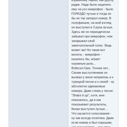
взрывному парню, как Доулу,
радик. Надо было нацепить
ему на ухо микрофон - было
ГОРАЗДО лучше и тогда он
бы не так запорол номер. В
полуфинале, на мой взгляд
он выступил в 3 раза лучше.
Здесь же он периодически
забывал про микрофон, чем
запарывал свой
замечательный голос. Ведь
может же! Но такая вот
мелочь - микрофон -
казалось бы, играет
огромную роль...
Взбесил Грек. Точнее нет...
Своим выступлением он
вызвал у меня неприязнь и к
турецкой песни и к своей - ну
абсолютно одинаковые
номера. Даже слова у песни:
"Shake it up", хотя, мне
показалось, да и как
показывают результаты,
Кенан выступил лучше...
Что касается голосования -
ну как всегда политика. Даже
если номер и был хорошим,