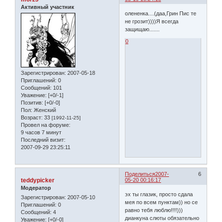
Активный участник
олененка....(даа,Грин Пис те
не грозит))))Я всегда
защищаю.......
0
Зарегистрирован
: 2007-05-18
Приглашений:
0
Сообщений:
101
Уважение:
[+0/-1]
Позитив:
[+0/-0]
Пол:
Женский
Возраст:
33
[1992-11-25]
Провел на форуме:
9 часов 7 минут
Последний визит:
2007-09-29 23:25:11
Поделиться
2007-
6
teddypicker
05-20 00:16:17
Модератор
эх ты глазик, просто сдала
Зарегистрирован
: 2007-05-10
мея по всем пунктам)) но се
Приглашений:
0
равно тебя люблю!!!!)))
Сообщений:
4
дианкуна слюты обязательно
Уважение:
[+0/-0]