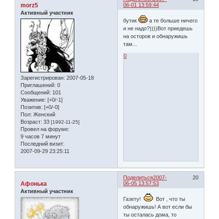
morz5
06-01 13:59:44
Активный участник
бутик
а те больше ничего
и не надо?))))Вот приедешь
на осторов и обнаружишь
там...
0
Зарегистрирован
: 2007-05-18
Приглашений:
0
Сообщений:
101
Уважение:
[+0/-1]
Позитив:
[+0/-0]
Пол:
Женский
Возраст:
33
[1992-11-25]
Провел на форуме:
9 часов 7 минут
Последний визит:
2007-09-29 23:25:11
Поделиться
2007-
20
Афонька
06-05 13:57:53
Активный участник
Газету!
Вот , что ты
обнаружишь! А вот если бы
ты осталась дома, то