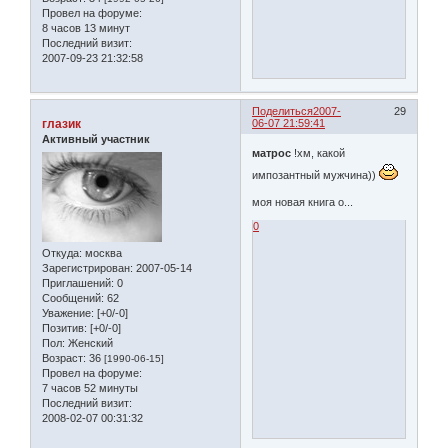
Провел на форуме:
8 часов 13 минут
Последний визит:
2007-09-23 21:32:58
Поделиться
2007-
29
глазик
06-07 21:59:41
Активный участник
матрос
!хм, какой
импозантный мужчина))
моя новая книга о...
0
Откуда:
москва
Зарегистрирован
: 2007-05-14
Приглашений:
0
Сообщений:
62
Уважение:
[+0/-0]
Позитив:
[+0/-0]
Пол:
Женский
Возраст:
36
[1990-06-15]
Провел на форуме:
7 часов 52 минуты
Последний визит:
2008-02-07 00:31:32