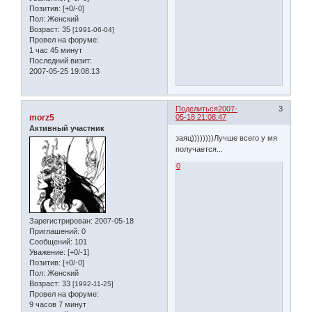
Позитив:
[+0/-0]
Пол:
Женский
Возраст:
35
[1991-06-04]
Провел на форуме:
1 час 45 минут
Последний визит:
2007-05-25 19:08:13
Поделиться
2007-
3
morz5
05-18 21:08:47
Активный участник
заяц))))))))Лучше всего у мя
получается...
0
Зарегистрирован
: 2007-05-18
Приглашений:
0
Сообщений:
101
Уважение:
[+0/-1]
Позитив:
[+0/-0]
Пол:
Женский
Возраст:
33
[1992-11-25]
Провел на форуме:
9 часов 7 минут