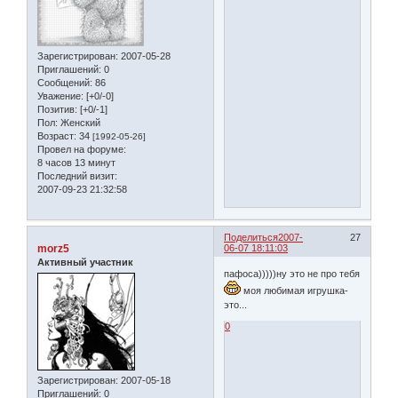
Зарегистрирован
: 2007-05-28
Приглашений:
0
Сообщений:
86
Уважение:
[+0/-0]
Позитив:
[+0/-1]
Пол:
Женский
Возраст:
34
[1992-05-26]
Провел на форуме:
8 часов 13 минут
Последний визит:
2007-09-23 21:32:58
Поделиться
2007-
27
morz5
06-07 18:11:03
Активный участник
пафоса)))))ну это не про тебя
моя любимая игрушка-
это...
0
Зарегистрирован
: 2007-05-18
Приглашений:
0