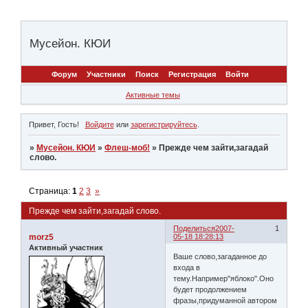
Мусейон. КЮИ
Форум
Участники
Поиск
Регистрация
Войти
Активные темы
Привет, Гость!
Войдите
или
зарегистрируйтесь
.
»
Мусейон. КЮИ
»
Флеш-моб!
»
Прежде чем зайти,загадай
слово.
Страница:
1
2
3
»
Прежде чем зайти,загадай слово.
Поделиться
2007-
1
morz5
05-18 18:28:13
Активный участник
Ваше слово,загаданное до
входа в
тему.Например"яблоко".Оно
будет продолжением
фразы,придуманной автором