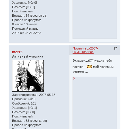
Уважение:
[+0/-0]
Позитив:
[+0/-1]
Пол:
Женский
Возраст:
34
[1992-05-26]
Провел на форуме:
8 часов 13 минут
Последний визит:
2007-09-23 21:32:58
Поделиться
2007-
17
morz5
05-31 18:24:04
Активный участник
Экзамен...))))))хех,на тебя
похоже...
мой любимый
учитель....
0
Зарегистрирован
: 2007-05-18
Приглашений:
0
Сообщений:
101
Уважение:
[+0/-1]
Позитив:
[+0/-0]
Пол:
Женский
Возраст:
33
[1992-11-25]
Провел на форуме: