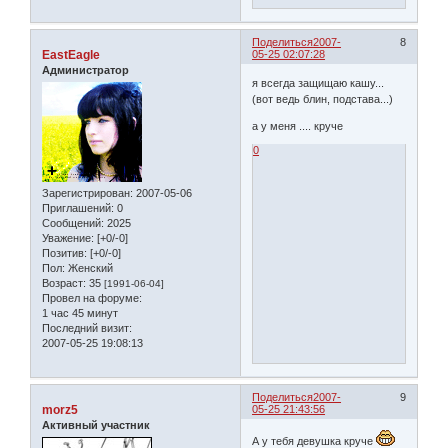
Поделиться
2007-
8
EastEagle
05-25 02:07:28
Администратор
я всегда защищаю кашу...
(вот ведь блин, подстава...)
а у меня .... круче
0
Зарегистрирован
: 2007-05-06
Приглашений:
0
Сообщений:
2025
Уважение:
[+0/-0]
Позитив:
[+0/-0]
Пол:
Женский
Возраст:
35
[1991-06-04]
Провел на форуме:
1 час 45 минут
Последний визит:
2007-05-25 19:08:13
Поделиться
2007-
9
morz5
05-25 21:43:56
Активный участник
А у тебя девушка круче