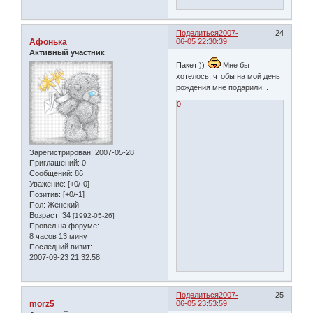
Поделиться
2007-
24
Афонька
06-05 22:30:39
Активный участник
Пакет!))
Мне бы
хотелось, чтобы на мой день
рождения мне подарили...
0
Зарегистрирован
: 2007-05-28
Приглашений:
0
Сообщений:
86
Уважение:
[+0/-0]
Позитив:
[+0/-1]
Пол:
Женский
Возраст:
34
[1992-05-26]
Провел на форуме:
8 часов 13 минут
Последний визит:
2007-09-23 21:32:58
Поделиться
2007-
25
morz5
06-05 23:53:59