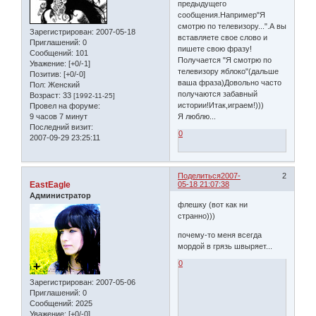
предыдущего
сообщения.Например"Я
смотрю по телевизору...".А вы
Зарегистрирован
: 2007-05-18
вставляете свое слово и
Приглашений:
0
пишете свою фразу!
Сообщений:
101
Получается "Я смотрю по
Уважение:
[+0/-1]
телевизору яблоко"(дальше
Позитив:
[+0/-0]
ваша фраза)Довольно часто
Пол:
Женский
получаются забавный
Возраст:
33
[1992-11-25]
истории!Итак,играем!)))
Провел на форуме:
9 часов 7 минут
Я люблю...
Последний визит:
0
2007-09-29 23:25:11
Поделиться
2007-
2
EastEagle
05-18 21:07:38
Администратор
флешку (вот как ни
странно)))
почему-то меня всегда
мордой в грязь швыряет...
0
Зарегистрирован
: 2007-05-06
Приглашений:
0
Сообщений:
2025
Уважение:
[+0/-0]