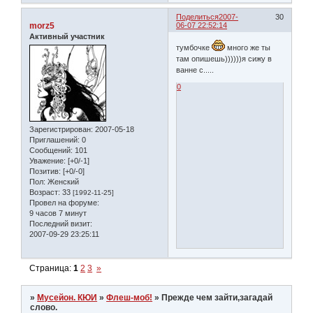
Поделиться
2007-
30
morz5
06-07 22:52:14
Активный участник
тумбочке
много же ты
там опишешь))))))я сижу в
ванне с.....
0
Зарегистрирован
: 2007-05-18
Приглашений:
0
Сообщений:
101
Уважение:
[+0/-1]
Позитив:
[+0/-0]
Пол:
Женский
Возраст:
33
[1992-11-25]
Провел на форуме:
9 часов 7 минут
Последний визит:
2007-09-29 23:25:11
Страница:
1
2
3
»
»
Мусейон. КЮИ
»
Флеш-моб!
»
Прежде чем зайти,загадай
слово.