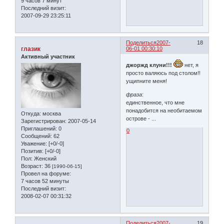
9 часов 7 минут
Последний визит:
2007-09-29 23:25:11
Поделиться
2007-
18
глазик
06-01 00:30:10
Активный участник
джоржд клуни!!!
нет, я
просто валяюсь под столом!!
ущипните меня!
фраза
:
единственное, что мне
понадобится на необитаемом
Откуда:
москва
острове - ...
Зарегистрирован
: 2007-05-14
Приглашений:
0
0
Сообщений:
62
Уважение:
[+0/-0]
Позитив:
[+0/-0]
Пол:
Женский
Возраст:
36
[1990-06-15]
Провел на форуме:
7 часов 52 минуты
Последний визит:
2008-02-07 00:31:32
Поделиться
2007-
19