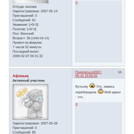
0
Откуда:
москва
Зарегистрирован
: 2007-05-14
Приглашений:
0
Сообщений:
62
Уважение:
[+0/-0]
Позитив:
[+0/-0]
Пол:
Женский
Возраст:
36
[1990-06-15]
Провел на форуме:
7 часов 52 минуты
Последний визит:
2008-02-07 00:31:32
Поделиться
2007-
16
Афонька
05-31 15:50:32
Активный участник
Бутылку
Упс, кажись
переборщила.
Мой идеал
- это...
0
Зарегистрирован
: 2007-05-28
Приглашений:
0
Сообщений:
86