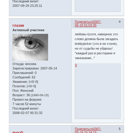
Последний визит:
2007-09-29 23:25:11
Поделиться
2007-
4
глазик
05-19 01:03:35
Активный участник
любовь=)хотя, наверное это
слово должна была загадать
teddypicker (это в ее стиле),
но от судьбы не уйдешь!
"каждый раз в ресторане я
заказываю..."
Откуда:
москва
0
Зарегистрирован
: 2007-05-14
Приглашений:
0
Сообщений:
62
Уважение:
[+0/-0]
Позитив:
[+0/-0]
Пол:
Женский
Возраст:
36
[1990-06-15]
Провел на форуме:
7 часов 52 минуты
Последний визит:
2008-02-07 00:31:32
Поделиться
2007-
5
morz5
05-19 16:24:15