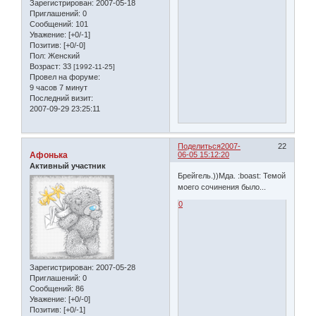
Зарегистрирован
: 2007-05-18
Приглашений:
0
Сообщений:
101
Уважение:
[+0/-1]
Позитив:
[+0/-0]
Пол:
Женский
Возраст:
33
[1992-11-25]
Провел на форуме:
9 часов 7 минут
Последний визит:
2007-09-29 23:25:11
Поделиться
2007-
22
Афонька
06-05 15:12:20
Активный участник
Брейгель.))Мда. :boast: Темой
моего сочинения было...
0
Зарегистрирован
: 2007-05-28
Приглашений:
0
Сообщений:
86
Уважение:
[+0/-0]
Позитив:
[+0/-1]