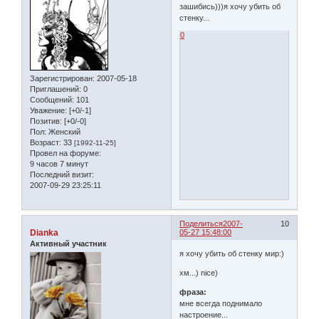
зашибись)))я хочу убить об
стенку...
0
Зарегистрирован
: 2007-05-18
Приглашений:
0
Сообщений:
101
Уважение:
[+0/-1]
Позитив:
[+0/-0]
Пол:
Женский
Возраст:
33
[1992-11-25]
Провел на форуме:
9 часов 7 минут
Последний визит:
2007-09-29 23:25:11
Поделиться
2007-
10
Dianka
05-27 15:48:00
Активный участник
я хочу убить об стенку мир:)
хм...) nice)
фраза:
мне всегда поднимало
настроение...