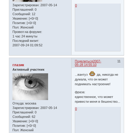
Зарегистрирован
: 2007-05-14
0
Приглашений:
0
Сообщений:
12
Уважение:
[+0/-0]
Позитив:
[+0/-0]
Пол:
Женский
Провел на форуме:
1 час 24 минуты
Последний визит:
2007-09-24 01:09:52
Поделиться
2007-
11
глазик
05-28 14:55:10
Активный участник
...вантуз
да, никогда не
думала, что он может
поднимать настроение!
фраза:
единственное, что может
привести меня в бешенство...
Откуда:
москва
Зарегистрирован
: 2007-05-14
0
Приглашений:
0
Сообщений:
62
Уважение:
[+0/-0]
Позитив:
[+0/-0]
Пол:
Женский