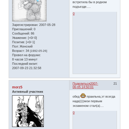
встретила бы в родном
подъезде.....
0
Зарегистрирован
: 2007-05-28
Приглашений:
0
Сообщений:
86
Уважение:
[+0/-0]
Позитив:
[+0/-1]
Пол:
Женский
Возраст:
34
[1992-05-26]
Провел на форуме:
8 часов 13 минут
Последний визит:
2007-09-23 21:32:58
Поделиться
2007-
21
morz5
06-05 14:50:01
Активный участник
обед
праильна,эт всегда
нада))))мои первым
экзаменом стал(а)....
0