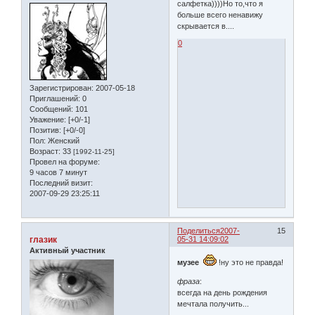
салфетка))))Но то,что я
больше всего ненавижу
скрывается в....
0
Зарегистрирован
: 2007-05-18
Приглашений:
0
Сообщений:
101
Уважение:
[+0/-1]
Позитив:
[+0/-0]
Пол:
Женский
Возраст:
33
[1992-11-25]
Провел на форуме:
9 часов 7 минут
Последний визит:
2007-09-29 23:25:11
Поделиться
2007-
15
глазик
05-31 14:09:02
Активный участник
музее
!ну это не правда!
фраза
:
всегда на день рождения
мечтала получить...