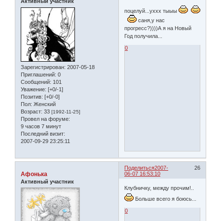
Активный участник
поцелуй...уххх тыыы
саня,у нас
прогресс?))))А я на Новый
Год получила...
0
Зарегистрирован
: 2007-05-18
Приглашений:
0
Сообщений:
101
Уважение:
[+0/-1]
Позитив:
[+0/-0]
Пол:
Женский
Возраст:
33
[1992-11-25]
Провел на форуме:
9 часов 7 минут
Последний визит:
2007-09-29 23:25:11
Поделиться
2007-
26
Афонька
06-07 16:53:10
Активный участник
Клубничку, между прочим!..
Больше всего я боюсь...
0