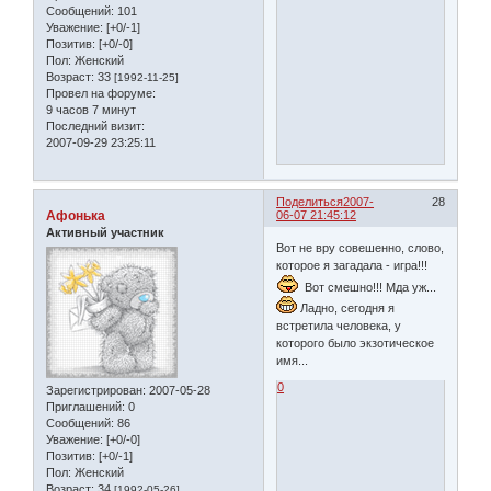
Сообщений:
101
Уважение:
[+0/-1]
Позитив:
[+0/-0]
Пол:
Женский
Возраст:
33
[1992-11-25]
Провел на форуме:
9 часов 7 минут
Последний визит:
2007-09-29 23:25:11
Поделиться
2007-
28
Афонька
06-07 21:45:12
Активный участник
Вот не вру совешенно, слово,
которое я загадала - игра!!!
Вот смешно!!! Мда уж...
Ладно, сегодня я
встретила человека, у
которого было экзотическое
имя...
0
Зарегистрирован
: 2007-05-28
Приглашений:
0
Сообщений:
86
Уважение:
[+0/-0]
Позитив:
[+0/-1]
Пол:
Женский
Возраст:
34
[1992-05-26]