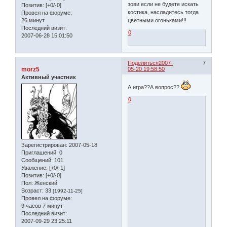
зови если не будете искать
Позитив:
[+0/-0]
костика, насладитесь тогда
Провел на форуме:
26 минут
цветными огоньками!!!
Последний визит:
0
2007-06-28 15:01:50
Поделиться
2007-
7
morz5
05-20 19:58:50
Активный участник
А игра??А вопрос??
0
Зарегистрирован
: 2007-05-18
Приглашений:
0
Сообщений:
101
Уважение:
[+0/-1]
Позитив:
[+0/-0]
Пол:
Женский
Возраст:
33
[1992-11-25]
Провел на форуме:
9 часов 7 минут
Последний визит:
2007-09-29 23:25:11