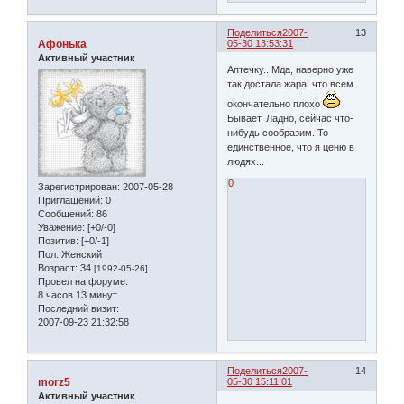
Поделиться
2007-
13
Афонька
05-30 13:53:31
Активный участник
Аптечку.. Мда, наверно уже
так достала жара, что всем
окончательно плохо
Бывает. Ладно, сейчас что-
нибудь сообразим. То
единственное, что я ценю в
людях...
0
Зарегистрирован
: 2007-05-28
Приглашений:
0
Сообщений:
86
Уважение:
[+0/-0]
Позитив:
[+0/-1]
Пол:
Женский
Возраст:
34
[1992-05-26]
Провел на форуме:
8 часов 13 минут
Последний визит:
2007-09-23 21:32:58
Поделиться
2007-
14
morz5
05-30 15:11:01
Активный участник