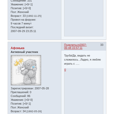
Сообщений:
101
Уважение:
[+0/-1]
Позитив:
[+0/-0]
Пол:
Женский
Возраст:
33
[1992-11-25]
Провел на форуме:
9 часов 7 минут
Последний визит:
2007-09-29 23:25:11
Поделиться
2007-
33
Афонька
06-08 15:57:11
Активный участник
Труба!Да, видать не
сложилось...Ладно, я люблю
играть с .....
0
Зарегистрирован
: 2007-05-28
Приглашений:
0
Сообщений:
86
Уважение:
[+0/-0]
Позитив:
[+0/-1]
Пол:
Женский
Возраст:
34
[1992-05-26]