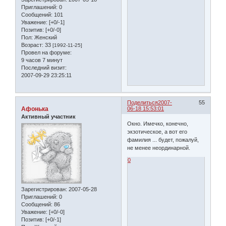
Приглашений:
0
Сообщений:
101
Уважение:
[+0/-1]
Позитив:
[+0/-0]
Пол:
Женский
Возраст:
33
[1992-11-25]
Провел на форуме:
9 часов 7 минут
Последний визит:
2007-09-29 23:25:11
Поделиться
2007-
55
Афонька
06-18 15:53:01
Активный участник
Окно. Имечко, конечно,
экзотическое, а вот его
фамилия ... будет, пожалуй,
не менее неординарной.
0
Зарегистрирован
: 2007-05-28
Приглашений:
0
Сообщений:
86
Уважение:
[+0/-0]
Позитив:
[+0/-1]