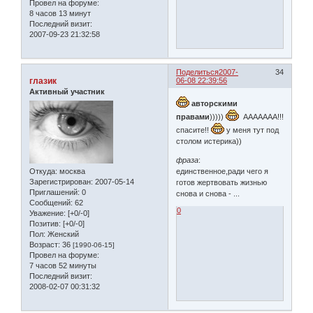
Провел на форуме:
8 часов 13 минут
Последний визит:
2007-09-23 21:32:58
Поделиться
2007-
34
глазик
06-08 22:39:56
Активный участник
авторскими
правами
)))))
ААААААА!!!
спасите!!
у меня тут под
столом истерика))
фраза
:
Откуда:
москва
единственное,ради чего я
Зарегистрирован
: 2007-05-14
готов жертвовать жизнью
Приглашений:
0
снова и снова - ...
Сообщений:
62
0
Уважение:
[+0/-0]
Позитив:
[+0/-0]
Пол:
Женский
Возраст:
36
[1990-06-15]
Провел на форуме:
7 часов 52 минуты
Последний визит:
2008-02-07 00:31:32