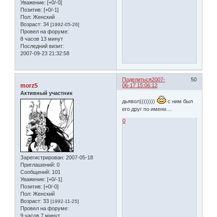
Уважение:
[+0/-0]
Позитив:
[+0/-1]
Пол:
Женский
Возраст:
34
[1992-05-26]
Провел на форуме:
8 часов 13 минут
Последний визит:
2007-09-23 21:32:58
Поделиться
2007-
50
morz5
06-17 15:06:12
Активный участник
дьявол))))))))
с ним был
его друг по имени....
0
Зарегистрирован
: 2007-05-18
Приглашений:
0
Сообщений:
101
Уважение:
[+0/-1]
Позитив:
[+0/-0]
Пол:
Женский
Возраст:
33
[1992-11-25]
Провел на форуме:
9 часов 7 минут