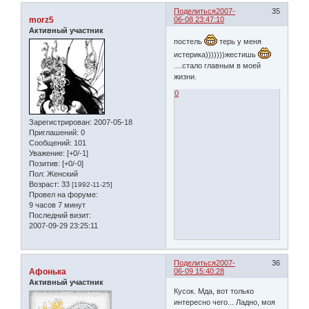
Поделиться
2007-
35
morz5
06-08 23:47:10
Активный участник
постель
терь у меня
истерика)))))))жестишь
....стало главным в моей
жизни.
0
Зарегистрирован
: 2007-05-18
Приглашений:
0
Сообщений:
101
Уважение:
[+0/-1]
Позитив:
[+0/-0]
Пол:
Женский
Возраст:
33
[1992-11-25]
Провел на форуме:
9 часов 7 минут
Последний визит:
2007-09-29 23:25:11
Поделиться
2007-
36
Афонька
06-09 15:40:28
Активный участник
Кусок. Мда, вот только
интересно чего... Ладно, моя