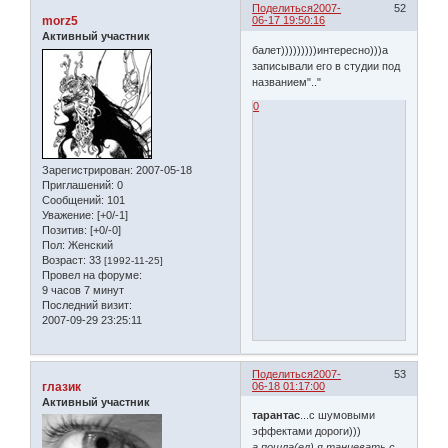
Поделиться
2007-
52
morz5
06-17 19:50:16
Активный участник
балет)))))))))интересно)))а
записывали его в студии под
названием".."
0
Зарегистрирован
: 2007-05-18
Приглашений:
0
Сообщений:
101
Уважение:
[+0/-1]
Позитив:
[+0/-0]
Пол:
Женский
Возраст:
33
[1992-11-25]
Провел на форуме:
9 часов 7 минут
Последний визит:
2007-09-29 23:25:11
Поделиться
2007-
53
глазик
06-18 01:17:00
Активный участник
тарантас
...с шумовыми
эффектами дороги)))
а пошла(ел) я танцевать с