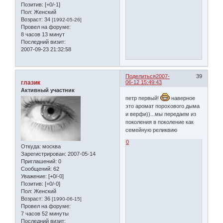
Позитив:
[+0/-1]
Пол:
Женский
Возраст:
34
[1992-05-26]
Провел на форуме:
8 часов 13 минут
Последний визит:
2007-09-23 21:32:58
Поделиться
2007-
39
глазик
06-12 15:49:43
Активный участник
петр первый!
наверное
это аромат порохового дыма
и верфи))...мы передаем из
поколения в поколение как
семейную реликвию
0
Откуда:
москва
Зарегистрирован
: 2007-05-14
Приглашений:
0
Сообщений:
62
Уважение:
[+0/-0]
Позитив:
[+0/-0]
Пол:
Женский
Возраст:
36
[1990-06-15]
Провел на форуме:
7 часов 52 минуты
Последний визит: