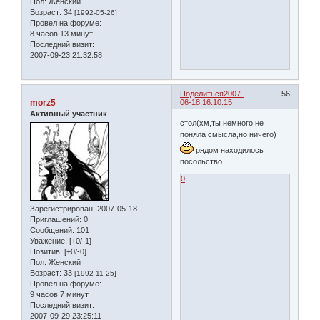
Пол:
Женский
Возраст:
34
[1992-05-26]
Провел на форуме:
8 часов 13 минут
Последний визит:
2007-09-23 21:32:58
Поделиться
2007-
56
morz5
06-18 16:10:15
Активный участник
стол(хм,ты немного не
поняла смысла,но ничего)
рядом находилось
посольство...
0
Зарегистрирован
: 2007-05-18
Приглашений:
0
Сообщений:
101
Уважение:
[+0/-1]
Позитив:
[+0/-0]
Пол:
Женский
Возраст:
33
[1992-11-25]
Провел на форуме:
9 часов 7 минут
Последний визит:
2007-09-29 23:25:11