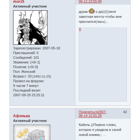
morz5
06-12 23:55:08
Активный участник
дурак
о да))))))моя
заветная мечта-чтобы мне
приснился(лась)...
0
Зарегистрирован
: 2007-05-18
Приглашений:
0
Сообщений:
101
Уважение:
[+0/-1]
Позитив:
[+0/-0]
Пол:
Женский
Возраст:
33
[1992-11-25]
Провел на форуме:
9 часов 7 минут
Последний визит:
2007-09-29 23:25:11
Поделиться
2007-
42
Афонька
06-14 12:01:28
Активный участник
Кабель.))Первое слово,
которое я увидела в своей
новой книжке,- ...