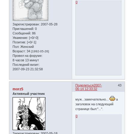
0
Зарегистрирован
: 2007-05-28
Приглашений:
0
Сообщений:
86
Уважение:
[+0/-0]
Позитив:
[+0/-1]
Пол:
Женский
Возраст:
34
[1992-05-26]
Провел на форуме:
8 часов 13 минут
Последний визит:
2007-09-23 21:32:58
Поделиться
2007-
43
morz5
06-14 12:33:32
Активный участник
муж...замечательно...
а
заголовок на следующий
странице был:"...".
0
Зарегистрирован
: 2007-05-18