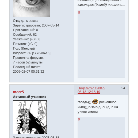
кавалером(дамой) по имени...
0
Откуда:
москва
Зарегистрирован
: 2007-05-14
Приглашений:
0
Сообщений:
62
Уважение:
[+0/-0]
Позитив:
[+0/-0]
Пол:
Женский
Возраст:
36
[1990-06-15]
Провел на форуме:
7 часов 52 минуты
Последний визит:
2008-02-07 00:31:32
Поделиться
2007-
54
morz5
06-18 12:18:10
Активный участник
гвоздь)))
роскошное
имя))))а жил(а) он(а) в на
улице имени...
0
Зарегистрирован
: 2007-05-18