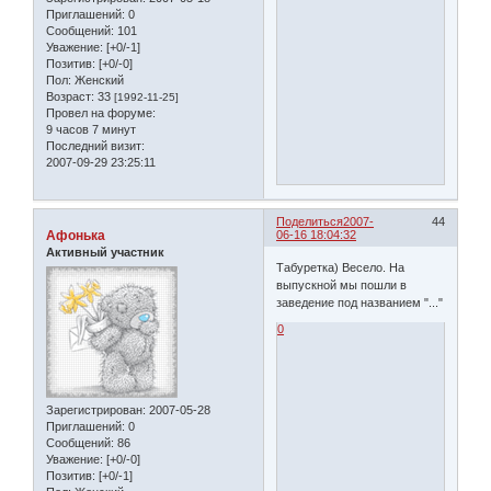
Приглашений:
0
Сообщений:
101
Уважение:
[+0/-1]
Позитив:
[+0/-0]
Пол:
Женский
Возраст:
33
[1992-11-25]
Провел на форуме:
9 часов 7 минут
Последний визит:
2007-09-29 23:25:11
Поделиться
2007-
44
Афонька
06-16 18:04:32
Активный участник
Табуретка) Весело. На
выпускной мы пошли в
заведение под названием "..."
0
Зарегистрирован
: 2007-05-28
Приглашений:
0
Сообщений:
86
Уважение:
[+0/-0]
Позитив:
[+0/-1]