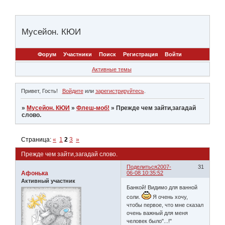
Мусейон. КЮИ
Форум
Участники
Поиск
Регистрация
Войти
Активные темы
Привет, Гость!
Войдите
или
зарегистрируйтесь
.
»
Мусейон. КЮИ
»
Флеш-моб!
»
Прежде чем зайти,загадай
слово.
Страница:
«
1
2
3
»
Прежде чем зайти,загадай слово.
Поделиться
2007-
31
Афонька
06-08 10:35:52
Активный участник
Банкой! Видимо для ванной
соли.
Я очень хочу,
чтобы первое, что мне сказал
очень важный для меня
человек было"...!"