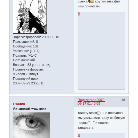
смеха
крутой заказ)но
нам принесли...
0
Зарегистрирован
: 2007-05-18
Приглашений:
0
Сообщений:
101
Уважение:
[+0/-1]
Позитив:
[+0/-0]
Пол:
Женский
Возраст:
33
[1992-11-25]
Провел на форуме:
9 часов 7 минут
Последний визит:
2007-09-29 23:25:11
Поделиться
2007-
48
глазик
06-17 01:40:08
Активный участник
телепузиков)))...но внезапно
мы услышили нашу любимую
песню:"...." и пошли
танцевать
0