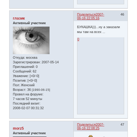
Поделиться
2007-
46
глазик
06-16 22:05:16
Активный участник
БУКАШКА)))...ну а заказали
мы там на всех ...
0
Откуда:
москва
Зарегистрирован
: 2007-05-14
Приглашений:
0
Сообщений:
62
Уважение:
[+0/-0]
Позитив:
[+0/-0]
Пол:
Женский
Возраст:
36
[1990-06-15]
Провел на форуме:
7 часов 52 минуты
Последний визит:
2008-02-07 00:31:32
Поделиться
2007-
47
morz5
06-16 22:08:25
Активный участник