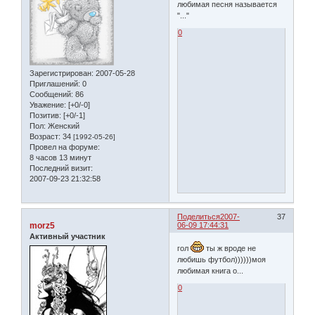
любимая песня называется
"..."
0
Зарегистрирован
: 2007-05-28
Приглашений:
0
Сообщений:
86
Уважение:
[+0/-0]
Позитив:
[+0/-1]
Пол:
Женский
Возраст:
34
[1992-05-26]
Провел на форуме:
8 часов 13 минут
Последний визит:
2007-09-23 21:32:58
Поделиться
2007-
37
morz5
06-09 17:44:31
Активный участник
гол
ты ж вроде не
любишь футбол))))))моя
любимая книга о...
0