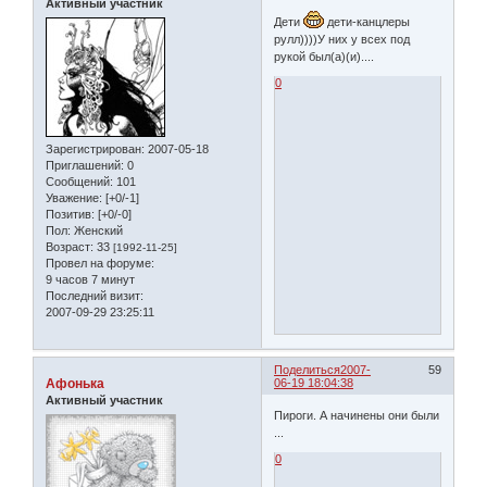
Активный участник
Дети
дети-канцлеры
рулл))))У них у всех под
рукой был(а)(и)....
0
Зарегистрирован
: 2007-05-18
Приглашений:
0
Сообщений:
101
Уважение:
[+0/-1]
Позитив:
[+0/-0]
Пол:
Женский
Возраст:
33
[1992-11-25]
Провел на форуме:
9 часов 7 минут
Последний визит:
2007-09-29 23:25:11
Поделиться
2007-
59
Афонька
06-19 18:04:38
Активный участник
Пироги. А начинены они были
...
0