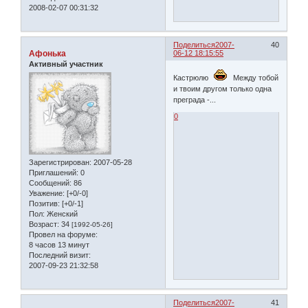
2008-02-07 00:31:32
Поделиться
2007-
40
Афонька
06-12 18:15:55
Активный участник
Кастрюлю
Между тобой
и твоим другом только одна
преграда -...
0
Зарегистрирован
: 2007-05-28
Приглашений:
0
Сообщений:
86
Уважение:
[+0/-0]
Позитив:
[+0/-1]
Пол:
Женский
Возраст:
34
[1992-05-26]
Провел на форуме:
8 часов 13 минут
Последний визит:
2007-09-23 21:32:58
Поделиться
2007-
41