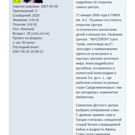
подробнее об открытии
Зарегистрирован
: 2007-05-06
самого центра...
Приглашений:
0
17 января 2006 года в ГМИИ
Сообщений:
2025
Уважение:
[+0/-0]
им. А.С. Пушкина состоялось
Позитив:
[+0/-0]
открытие Центра
Пол:
Женский
эстетического воспитания
Возраст:
35
[1991-06-04]
детей и юношества. Название
Провел на форуме:
Центра "МУСЕЙОН" (греч.
1 час 45 минут
"храм, святилище муз")
Последний визит:
восходит к наименованию
2007-05-25 19:08:13
одного из культурных и
научных центров античного
мира: Александрийского
мусейона, основанного в
египетской Александрии в
начале 3 в. до н. э., где
работали ученые из разных
стран Средиземноморья; там
же находилась знаменитая
библиотека.
Символом Детского центра
выбрано изображение совы.
С древних времен сова в
Греции считалась священной
птицей богини справедливой
войны и мудрости Афины.
Сова стала символом