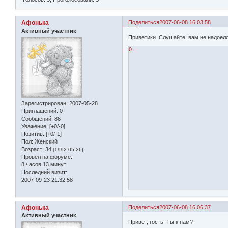
Афонька
Поделиться
2007-06-08 16:03:58
Активный участник
Приветики. Слушайте, вам не надоело
0
Зарегистрирован
: 2007-05-28
Приглашений:
0
Сообщений:
86
Уважение:
[+0/-0]
Позитив:
[+0/-1]
Пол:
Женский
Возраст:
34
[1992-05-26]
Провел на форуме:
8 часов 13 минут
Последний визит:
2007-09-23 21:32:58
Афонька
Поделиться
2007-06-08 16:06:37
Активный участник
Привет, гость! Ты к нам?