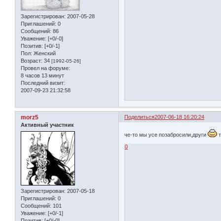
Зарегистрирован
: 2007-05-28
Приглашений:
0
Сообщений:
86
Уважение:
[+0/-0]
Позитив:
[+0/-1]
Пол:
Женский
Возраст:
34
[1992-05-26]
Провел на форуме:
8 часов 13 минут
Последний визит:
2007-09-23 21:32:58
morz5
Поделиться
2007-06-18 16:20:24
Активный участник
че-то мы усе позабросили,други
т
0
Зарегистрирован
: 2007-05-18
Приглашений:
0
Сообщений:
101
Уважение:
[+0/-1]
Позитив:
[+0/-0]