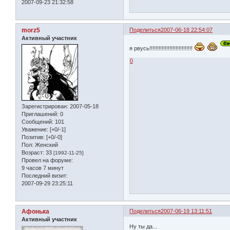
2007-09-23 21:32:58
morz5
Поделиться
2007-06-18 22:54:07
Активный участник
я рвусь!!!!!!!!!!!!!!!!!!!!!!!!!!!!
0
Зарегистрирован
: 2007-05-18
Приглашений:
0
Сообщений:
101
Уважение:
[+0/-1]
Позитив:
[+0/-0]
Пол:
Женский
Возраст:
33
[1992-11-25]
Провел на форуме:
9 часов 7 минут
Последний визит:
2007-09-29 23:25:11
Афонька
Поделиться
2007-06-19 13:11:51
Активный участник
Ну ты да...