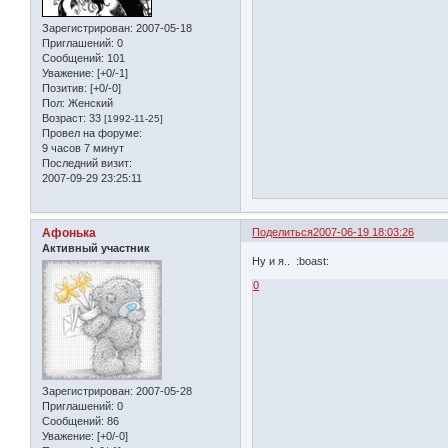
Зарегистрирован
: 2007-05-18
Приглашений:
0
Сообщений:
101
Уважение:
[+0/-1]
Позитив:
[+0/-0]
Пол:
Женский
Возраст:
33
[1992-11-25]
Провел на форуме:
9 часов 7 минут
Последний визит:
2007-09-29 23:25:11
Афонька
Поделиться
2007-06-19 18:03:26
Активный участник
Ну и я.. :boast:
0
Зарегистрирован
: 2007-05-28
Приглашений:
0
Сообщений:
86
Уважение:
[+0/-0]