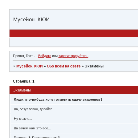
Мусейон. КЮИ
Привет, Гость!
Войдите
или
зарегистрируйтесь
.
»
Мусейон. КЮИ
»
Обо всем на свете
»
Экзамены
Страница:
1
Экзамены
Люди, кто-нибудь хочет отметить сдачу экзаменов?
Да, безусловно, давайте!
Ну можно...
Да зачем нам это всё...
Голосов:
3
;
Проголосовали:
3