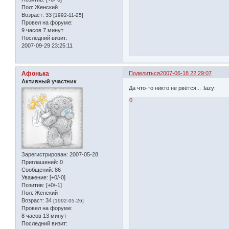
Пол:
Женский
Возраст:
33
[1992-11-25]
Провел на форуме:
9 часов 7 минут
Последний визит:
2007-09-29 23:25:11
Афонька
Поделиться
2007-06-18 22:29:07
Активный участник
Да что-то никто не рвётся... :lazy:
0
Зарегистрирован
: 2007-05-28
Приглашений:
0
Сообщений:
86
Уважение:
[+0/-0]
Позитив:
[+0/-1]
Пол:
Женский
Возраст:
34
[1992-05-26]
Провел на форуме:
8 часов 13 минут
Последний визит: