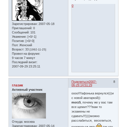
0
Зарегистрирован
: 2007-05-18
Приглашений:
0
Сообщений:
101
Уважение:
[+0/-1]
Позитив:
[+0/-0]
Пол:
Женский
Возраст:
33
[1992-11-25]
Провел на форуме:
9 часов 7 минут
Последний визит:
2007-09-29 23:25:11
Поделиться
2007-
8
глазик
06-29 14:51:29
Активный участник
оооо!!!!афонька вернулся)))и
с новой аватаркой))
morz5
, почему же у вас там
все щемит???вам то
экзамены не
сдавать!!!))))можно
расслабиться, веселиться,
Откуда:
москва
Зарегистрирован
: 2007-05-14
радоваться лету
так что