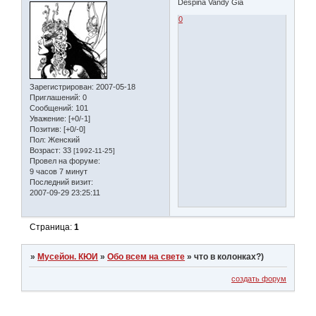
Despina Vandy Gia
0
Зарегистрирован
: 2007-05-18
Приглашений:
0
Сообщений:
101
Уважение:
[+0/-1]
Позитив:
[+0/-0]
Пол:
Женский
Возраст:
33
[1992-11-25]
Провел на форуме:
9 часов 7 минут
Последний визит:
2007-09-29 23:25:11
Страница:
1
»
Мусейон. КЮИ
»
Обо всем на свете
»
что в колонках?)
создать форум