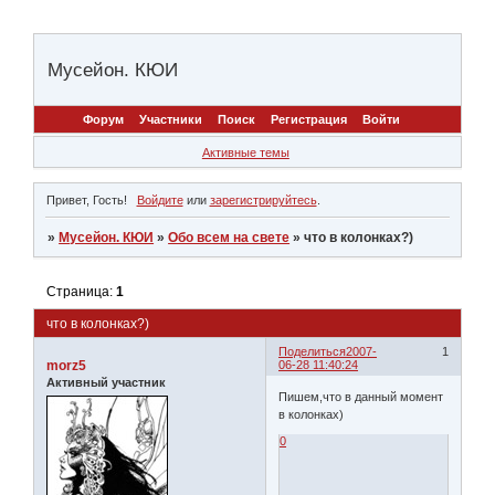
Мусейон. КЮИ
Форум
Участники
Поиск
Регистрация
Войти
Активные темы
Привет, Гость!
Войдите
или
зарегистрируйтесь
.
»
Мусейон. КЮИ
»
Обо всем на свете
»
что в колонках?)
Страница:
1
что в колонках?)
Поделиться
2007-
1
morz5
06-28 11:40:24
Активный участник
Пишем,что в данный момент
в колонках)
0