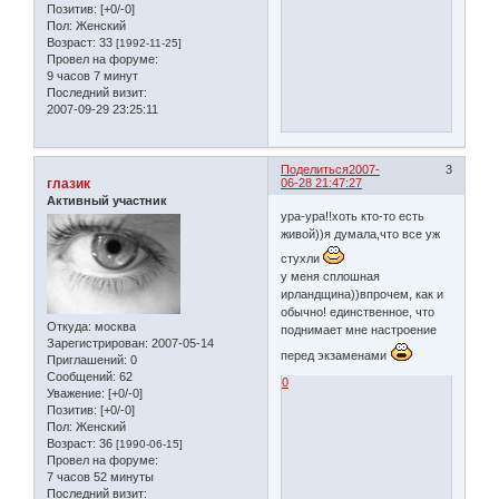
Позитив:
[+0/-0]
Пол:
Женский
Возраст:
33
[1992-11-25]
Провел на форуме:
9 часов 7 минут
Последний визит:
2007-09-29 23:25:11
Поделиться
2007-
3
глазик
06-28 21:47:27
Активный участник
ура-ура!!хоть кто-то есть
живой))я думала,что все уж
стухли
у меня сплошная
ирландщина))впрочем, как и
обычно! единственное, что
Откуда:
москва
поднимает мне настроение
Зарегистрирован
: 2007-05-14
перед экзаменами
Приглашений:
0
Сообщений:
62
0
Уважение:
[+0/-0]
Позитив:
[+0/-0]
Пол:
Женский
Возраст:
36
[1990-06-15]
Провел на форуме:
7 часов 52 минуты
Последний визит: