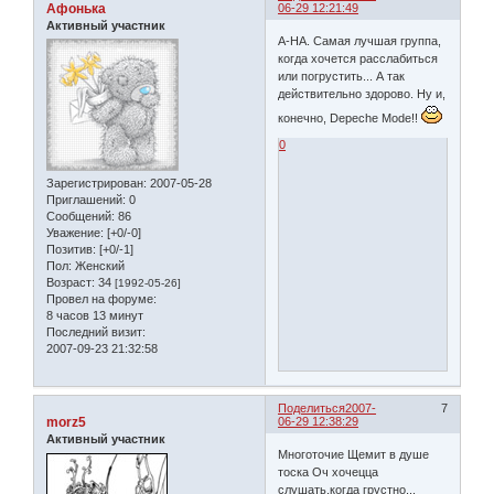
Афонька
06-29 12:21:49
Активный участник
А-НА. Самая лучшая группа,
когда хочется расслабиться
или погрустить... А так
действительно здорово. Ну и,
конечно, Depeche Mode!!
0
Зарегистрирован
: 2007-05-28
Приглашений:
0
Сообщений:
86
Уважение:
[+0/-0]
Позитив:
[+0/-1]
Пол:
Женский
Возраст:
34
[1992-05-26]
Провел на форуме:
8 часов 13 минут
Последний визит:
2007-09-23 21:32:58
Поделиться
2007-
7
morz5
06-29 12:38:29
Активный участник
Многоточие Щемит в душе
тоска Оч хочецца
слушать,когда грустно...