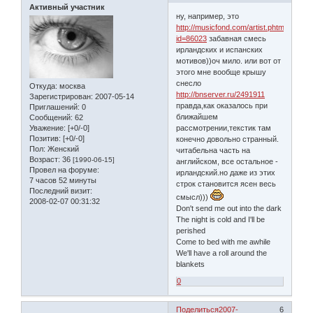
Активный участник
ну, например, это
http://musicfond.com/artist.phtml?
id=86023
забавная смесь
ирландских и испанских
мотивов))оч мило. или вот от
этого мне вообще крышу
снесло
Откуда:
москва
http://bnserver.ru/2491911
Зарегистрирован
: 2007-05-14
правда,как оказалось при
Приглашений:
0
ближайшем
Сообщений:
62
Уважение:
[+0/-0]
рассмотрении,текстик там
Позитив:
[+0/-0]
конечно довольно странный.
Пол:
Женский
читабельна часть на
Возраст:
36
[1990-06-15]
английском, все остальное -
Провел на форуме:
ирландский.но даже из этих
7 часов 52 минуты
строк становится ясен весь
Последний визит:
смысл)))
2008-02-07 00:31:32
Don't send me out into the dark
The night is cold and I'll be
perished
Come to bed with me awhile
We'll have a roll around the
blankets
0
Поделиться
2007-
6