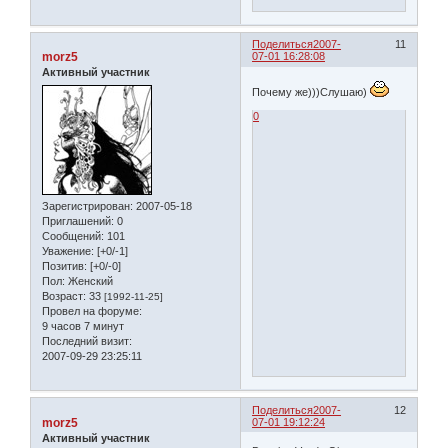
Поделиться
2007-
11
morz5
07-01 16:28:08
Активный участник
Почему же)))Слушаю)
0
Зарегистрирован
: 2007-05-18
Приглашений:
0
Сообщений:
101
Уважение:
[+0/-1]
Позитив:
[+0/-0]
Пол:
Женский
Возраст:
33
[1992-11-25]
Провел на форуме:
9 часов 7 минут
Последний визит:
2007-09-29 23:25:11
Поделиться
2007-
12
morz5
07-01 19:12:24
Активный участник