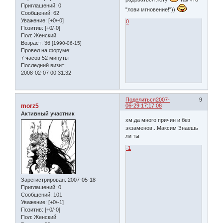
Приглашений:
0
"лови мгновение!"))
Сообщений:
62
Уважение:
[+0/-0]
0
Позитив:
[+0/-0]
Пол:
Женский
Возраст:
36
[1990-06-15]
Провел на форуме:
7 часов 52 минуты
Последний визит:
2008-02-07 00:31:32
Поделиться
2007-
9
morz5
06-29 17:17:08
Активный участник
хм,да много причин и без
экзаменов...Максим Знаешь
ли ты
-1
Зарегистрирован
: 2007-05-18
Приглашений:
0
Сообщений:
101
Уважение:
[+0/-1]
Позитив:
[+0/-0]
Пол:
Женский