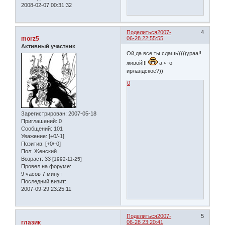
2008-02-07 00:31:32
Поделиться
2007-
4
morz5
06-28 22:55:55
Активный участник
Ой,да все ты сдашь))))ураа!!
живой!!!
а что
ирландское?))
0
Зарегистрирован
: 2007-05-18
Приглашений:
0
Сообщений:
101
Уважение:
[+0/-1]
Позитив:
[+0/-0]
Пол:
Женский
Возраст:
33
[1992-11-25]
Провел на форуме:
9 часов 7 минут
Последний визит:
2007-09-29 23:25:11
Поделиться
2007-
5
глазик
06-28 23:20:41