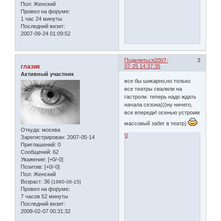
Пол:
Женский
Провел на форуме:
1 час 24 минуты
Последний визит:
2007-09-24 01:09:52
Поделиться
2007-
3
глазик
07-25 14:37:35
Активный участник
все бы шикарно,но только
все театры свалили на
гастроли. теперь надо ждать
начала сезона)))ну ничего,
все впереди! осенью устроим
массовый забег в театр)
Откуда:
москва
0
Зарегистрирован
: 2007-05-14
Приглашений:
0
Сообщений:
62
Уважение:
[+0/-0]
Позитив:
[+0/-0]
Пол:
Женский
Возраст:
36
[1990-06-15]
Провел на форуме:
7 часов 52 минуты
Последний визит:
2008-02-07 00:31:32