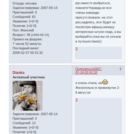
раз вместе выбраться,
Откуда:
москва
Зарегистрирован
: 2007-05-14
помните?правда,не все
Приглашений:
0
члены команды
Сообщений:
62
присутствовали. на этот
Уважение:
[+0/-0]
раз,надеюсь, все будет ок.
Позитив:
[+0/-0]
посмотрю афишу,напишу
Пол:
Женский
интересные штуки сюда, а вы
Возраст:
36
[1990-06-15]
выбирайте,пока вы не уехали
Провел на форуме:
в путешествие)))
7 часов 52 минуты
Последний визит:
0
2008-02-07 00:31:32
Поделиться
2007-
2
Dianka
07-24 02:41:10
Активный участник
я очень-очень за!
Желательно в промежутке 2-
8 августа!
0
Зарегистрирован
: 2007-05-14
Приглашений:
0
Сообщений:
12
Уважение:
[+0/-0]
Позитив:
[+0/-0]