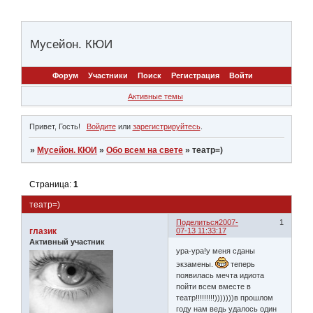
Мусейон. КЮИ
Форум
Участники
Поиск
Регистрация
Войти
Активные темы
Привет, Гость!
Войдите
или
зарегистрируйтесь
.
»
Мусейон. КЮИ
»
Обо всем на свете
»
театр=)
Страница:
1
театр=)
Поделиться
2007-
1
глазик
07-13 11:33:17
Активный участник
ура-ура!у меня сданы
экзамены.
теперь
появилась мечта идиота
пойти всем вместе в
театр!!!!!!!!!)))))))в прошлом
году нам ведь удалось один