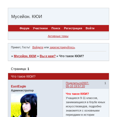
Мусейон. КЮИ
Форум
Участники
Поиск
Регистрация
Войти
Активные темы
Привет, Гость!
Войдите
или
зарегистрируйтесь
.
»
Мусейон. КЮИ
»
Вы к нам?
»
Что такое КЮИ?
Страница:
1
Что такое КЮИ?
Поделиться
2007-
1
EastEagle
05-10 19:57:20
Администратор
Что такое КЮИ?
Учащиеся 9-11 классов,
занимающиеся в Клубе юных
искусствоведов, подробно
знакомятся с основными
периодами в истории