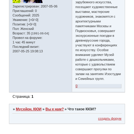
зарубежного искусства,
Зарегистрирован
: 2007-05-06
посещают художественные
Приглашений:
0
выставки, мастерские
Сообщений:
2025
художников, знакомятся с
Уважение:
[+0/-0]
архитектурными
Позитив:
[+0/-0]
памятниками Москвы и
Пол:
Женский
Подмосковья, совершают
Возраст:
35
[1991-06-04]
экскурсионные поездки в
Провел на форуме:
древнерусские города,
1 час 45 минут
участвуют в конференциях
Последний визит:
по искусству. Особое
2007-05-25 19:08:13
внимание уделяет Музей
работе с дошкольниками,
которые с удовольствием
совершают прогулки по
залам на занятиях Изостудии
и Семейных групп.
0
Страница:
1
»
Мусейон. КЮИ
»
Вы к нам?
»
Что такое КЮИ?
создать форум