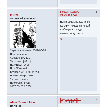
Поделиться
2007-
4
morz5
05-20 19:57:28
Активный участник
Еси видишь на картинке
галочку,немедленно дай
шпЭнделя соседу...
книга,солнце,школа
0
Зарегистрирован
: 2007-05-18
Приглашений:
0
Сообщений:
101
Уважение:
[+0/-1]
Позитив:
[+0/-0]
Пол:
Женский
Возраст:
33
[1992-11-25]
Провел на форуме:
9 часов 7 минут
Последний визит:
2007-09-29 23:25:11
Поделиться
2007-
5
Alisa Romashkina
05-22 20:04:28
Новичок