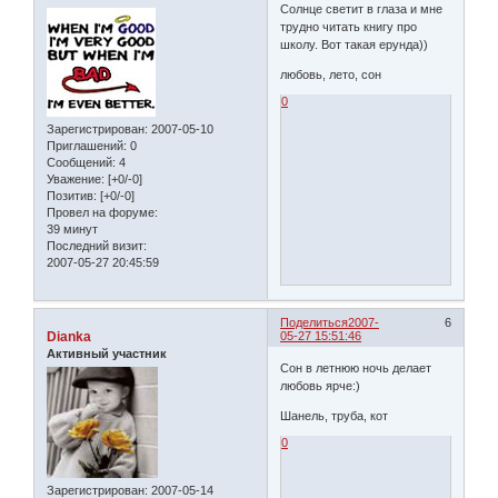
Солнце светит в глаза и мне
трудно читать книгу про
школу. Вот такая ерунда))
любовь, лето, сон
0
Зарегистрирован
: 2007-05-10
Приглашений:
0
Сообщений:
4
Уважение:
[+0/-0]
Позитив:
[+0/-0]
Провел на форуме:
39 минут
Последний визит:
2007-05-27 20:45:59
Поделиться
2007-
6
Dianka
05-27 15:51:46
Активный участник
Сон в летнюю ночь делает
любовь ярче:)
Шанель, труба, кот
0
Зарегистрирован
: 2007-05-14