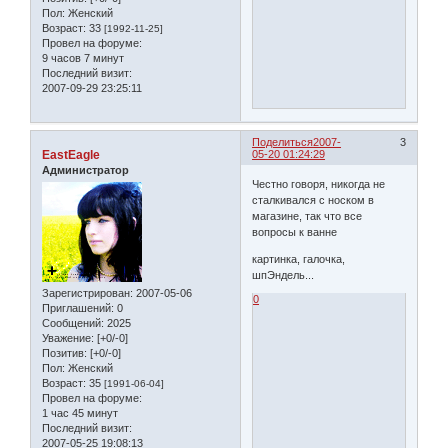
Пол:
Женский
Возраст:
33
[1992-11-25]
Провел на форуме:
9 часов 7 минут
Последний визит:
2007-09-29 23:25:11
Поделиться
2007-
3
EastEagle
05-20 01:24:29
Администратор
Честно говоря, никогда не
сталкивался с носком в
магазине, так что все
вопросы к ванне
картинка, галочка,
шпЭндель...
Зарегистрирован
: 2007-05-06
0
Приглашений:
0
Сообщений:
2025
Уважение:
[+0/-0]
Позитив:
[+0/-0]
Пол:
Женский
Возраст:
35
[1991-06-04]
Провел на форуме:
1 час 45 минут
Последний визит:
2007-05-25 19:08:13