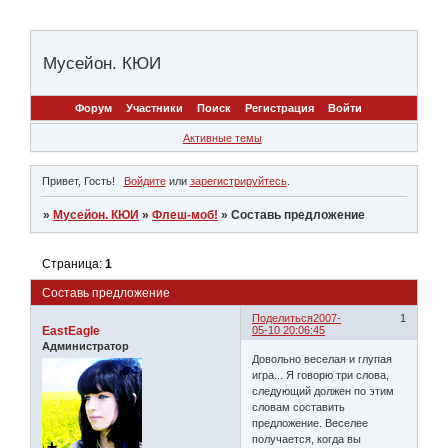
Мусейон. КЮИ
Форум
Участники
Поиск
Регистрация
Войти
Активные темы
Привет, Гость!
Войдите
или
зарегистрируйтесь
.
»
Мусейон. КЮИ
»
Флеш-моб!
»
Составь предложение
Страница:
1
Составь предложение
Поделиться
2007-
1
EastEagle
05-10 20:06:45
Администратор
Довольно веселая и глупая
игра... Я говорю три слова,
следующий должен по этим
словам составить
предложение. Веселее
получается, когда вы