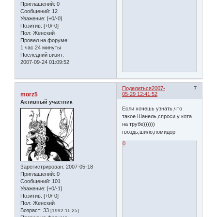
Приглашений:
0
Сообщений:
12
Уважение:
[+0/-0]
Позитив:
[+0/-0]
Пол:
Женский
Провел на форуме:
1 час 24 минуты
Последний визит:
2007-09-24 01:09:52
Поделиться
2007-
7
morz5
05-29 12:41:52
Активный участник
Если хочешь узнать,что
такое Шанель,спроси у кота
на трубе))))))
гвоздь,шило,помидор
0
Зарегистрирован
: 2007-05-18
Приглашений:
0
Сообщений:
101
Уважение:
[+0/-1]
Позитив:
[+0/-0]
Пол:
Женский
Возраст:
33
[1992-11-25]