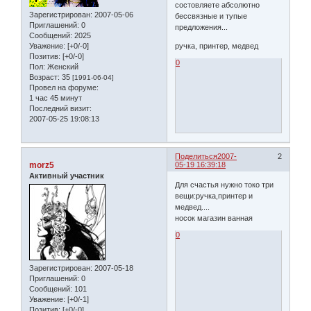
состовляете абсолютно
Зарегистрирован
: 2007-05-06
бессвязные и тупые
Приглашений:
0
предложения...
Сообщений:
2025
Уважение:
[+0/-0]
ручка, принтер, медвед
Позитив:
[+0/-0]
0
Пол:
Женский
Возраст:
35
[1991-06-04]
Провел на форуме:
1 час 45 минут
Последний визит:
2007-05-25 19:08:13
Поделиться
2007-
2
morz5
05-19 16:39:18
Активный участник
Для счастья нужно токо три
вещи:ручка,принтер и
медвед....
носок магазин ванная
0
Зарегистрирован
: 2007-05-18
Приглашений:
0
Сообщений:
101
Уважение:
[+0/-1]
Позитив:
[+0/-0]